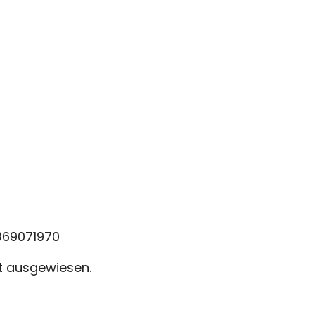
369071970
ht ausgewiesen.